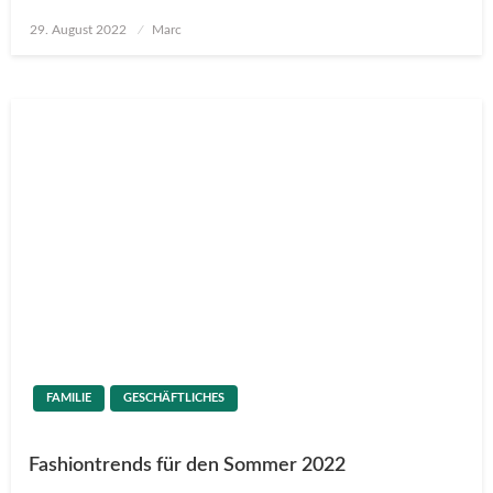
Posted
29. August 2022
Marc
on
FAMILIE
GESCHÄFTLICHES
Fashiontrends für den Sommer 2022