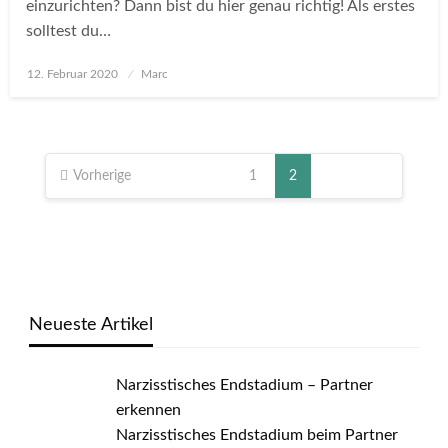
einzurichten? Dann bist du hier genau richtig! Als erstes
solltest du…
Posted
12. Februar 2020
Marc
on
Seitennummerierung
der
Vorherige
1
2
Beiträge
Neueste Artikel
Narzisstisches Endstadium – Partner
erkennen
Narzisstisches Endstadium beim Partner