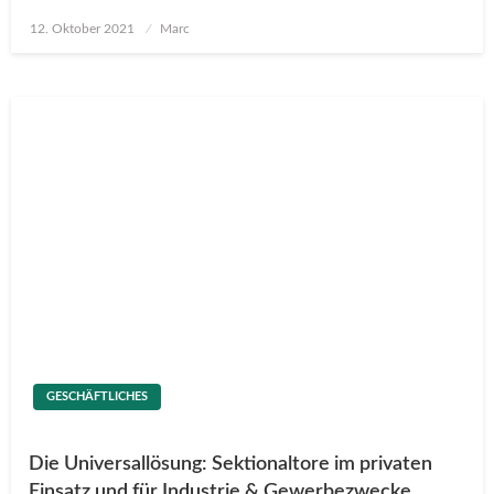
Posted
12. Oktober 2021
Marc
on
GESCHÄFTLICHES
Die Universallösung: Sektionaltore im privaten
Einsatz und für Industrie & Gewerbezwecke