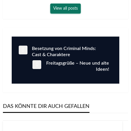
View all posts
Previous
Besetzung von Criminal Minds:
Beitragsnavigation
Post
Cast & Charaktere
Next
Freitagsgrüße – Neue und alte
Post
Ideen!
DAS KÖNNTE DIR AUCH GEFALLEN