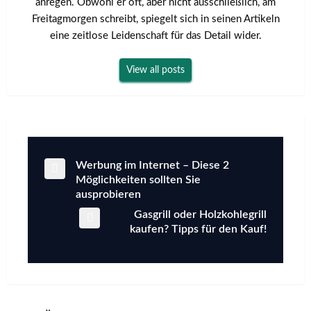
anregen. Obwohl er oft, aber nicht ausschließlich, am
Freitagmorgen schreibt, spiegelt sich in seinen Artikeln
eine zeitlose Leidenschaft für das Detail wider.
View all posts
Previous
Werbung im Internet – Diese 2
Beitragsnavigation
Post
Möglichkeiten sollten Sie
ausprobieren
Next
Gasgrill oder Holzkohlegrill
Post
kaufen? Tipps für den Kauf!