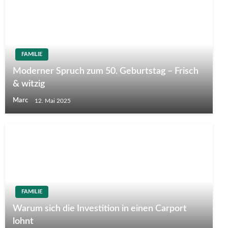
FAMILIE
Moderner Spruch zum 50. Geburtstag – Frisch
& witzig
Marc
12. Mai 2025
FAMILIE
Warum sich die Investition in einen Carport
lohnt