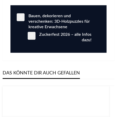
Previous
Bauen, dekorieren und
Beitragsnavigation
Post
verschenken: 3D-Holzpuzzles für
kreative Erwachsene
Next
Zuckerfest 2026 – alle Infos
Post
dazu!
DAS KÖNNTE DIR AUCH GEFALLEN