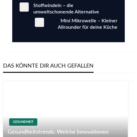
Previous
Stoffwindeln – die
Beitragsnavigation
Post
umweltschonende Alternative
Next
Mini Mikrowelle – Kleiner
Post
Allrounder für deine Küche
DAS KÖNNTE DIR AUCH GEFALLEN
GESUNDHEIT
Gesundheitstrends: Welche Innovationen