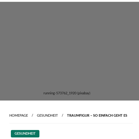
Skip
to
content
running-573762_1920 (pixabay)
HOMEPAGE
GESUNDHEIT
TRAUMFIGUR – SO EINFACH GEHT ES
GESUNDHEIT