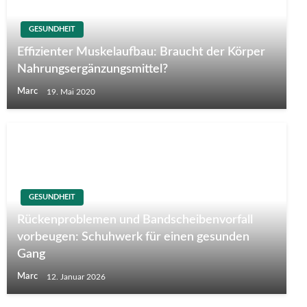
GESUNDHEIT
Effizienter Muskelaufbau: Braucht der Körper
Nahrungsergänzungsmittel?
Marc
19. Mai 2020
GESUNDHEIT
Rückenproblemen und Bandscheibenvorfall
vorbeugen: Schuhwerk für einen gesunden
Gang
Marc
12. Januar 2026