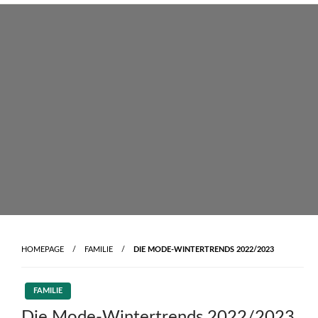
Skip
to
content
HOMEPAGE
FAMILIE
DIE MODE-WINTERTRENDS 2022/2023
FAMILIE
Die Mode-Wintertrends 2022/2023