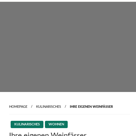
Skip
to
content
HOMEPAGE
KULINARISCHES
IHRE EIGENEN WEINFÄSSER
KULINARISCHES
WOHNEN
Ihre eigenen Weinfässer